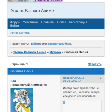
Уголок Разного Аниме
Форум
Участники
Правила
Поиск
Регистрация
Войти
Активные темы
Привет, Гость!
Войдите
или
зарегистрируйтесь
.
»
Уголок Разного Аниме
»
Музыка
»
Любимая Песня.
Страница:
1
Ответить
Любимая Песня.
Поделиться
2013-
1
Saa
01-16 02:01:14
Продвинутый Анимешник
Иногда сама группа тебе не
нравиться, но её песня одна
или две из неё нравиться.
0