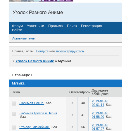
Уголок Разного Аниме
Форум
Участники
Правила
Поиск
Регистрация
Войти
Активные темы
Привет, Гость!
Войдите
или
зарегистрируйтесь
.
»
Уголок Разного Аниме
»
Музыка
Страница:
1
Музыка
Последнее
Тема
Ответов
Просмотров
сообщение
2013-01-16
Любимая Песня.
Saa
0
40
02:01:14
Saa
Любимая Группа и Песня
2013-01-16
0
41
Saa
01:58:20
Saa
2013-01-16
Что слушаю сейчас.
Saa
0
66
01:57:27
Saa