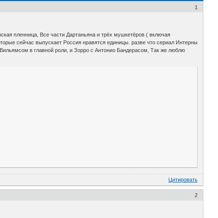
1
кая пленница, Все части Дартаньяна и трёх мушкетёров ( включая
оторые сейчас выпускает Россия нравятся единицы. разве что сериал Интерны
м Вильямсом в главной роли, и Зорро с Антонио Бандерасом, Так же люблю
Цитировать
2