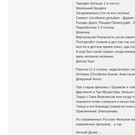
Чародеи (больше 1-я часть)
Маленький Бродяга
Зачарованные (ток не все сезоны)
Сиквест (особенно дельфин - Дарвин 
Рыцарь Дорог, Рыцари Провосудия. 
Первобытное 1-3 сезона
Шпионка
Виртуальная Реальность (если памят
Полтергейст (помню в детстве так хот
мол не в детское время показ, иди спа
А ещё был такой сериал, когда коман
жаль непомню название.
Доктор Хаус
Ранетки (1-2 сезоны, недосмотрен; по
Интерны (Особенно Быков, Анастасия
Дежурный Ангел
Про старые фильмы с Шуриком я тож л
Дартаньян и Три Мушкетёра, больше 
Зорро с Гаем Вильямсом мне когда-то
помнится телек сломался и начал пок
Тимур и его Команда (помню встала ка
Приключение Электроника.
Из современных Русских Фильмов мал
нормальных фильмов... а так.
Ночной Дозор ....