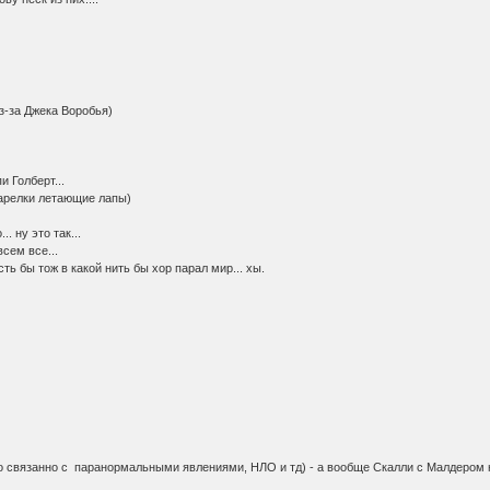
з-за Джека Воробья)
 Голберт...
тарелки летающие лапы)
 ну это так...
сем все...
ть бы тож в какой нить бы хор парал мир... хы.
 связанно с паранормальными явлениями, НЛО и тд) - а вообще Скалли с Малдером н