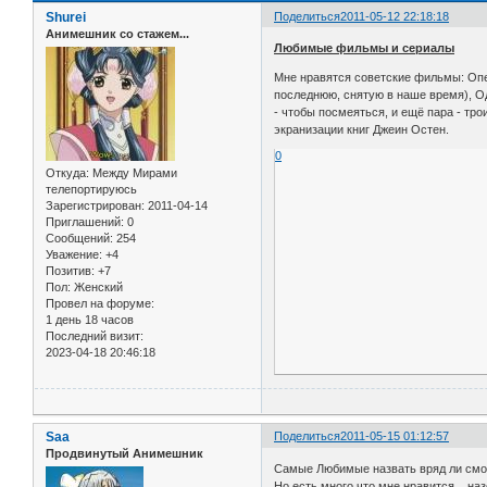
Shurei
Поделиться
2011-05-12 22:18:18
Анимешник со стажем...
Любимые фильмы и сериалы
Мне нравятся советские фильмы: Опе
последнюю, снятую в наше время), Од
- чтобы посмеяться, и ещё пара - тр
экранизации книг Джеин Остен.
0
Откуда:
Между Мирами
телепортируюсь
Зарегистрирован
: 2011-04-14
Приглашений:
0
Сообщений:
254
Уважение:
+4
Позитив:
+7
Пол:
Женский
Провел на форуме:
1 день 18 часов
Последний визит:
2023-04-18 20:46:18
Saa
Поделиться
2011-05-15 01:12:57
Продвинутый Анимешник
Самые Любимые назвать вряд ли смог
Но есть много что мне нравится... назо