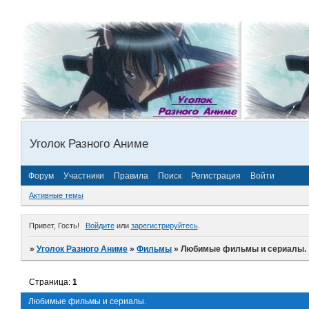
Уголок Разного Аниме
Форум
Участники
Правила
Поиск
Регистрация
Войти
Активные темы
Привет, Гость!
Войдите
или
зарегистрируйтесь
.
»
Уголок Разного Аниме
»
Фильмы
»
Любимые фильмы и сериалы.
Страница:
1
Любимые фильмы и сериалы.