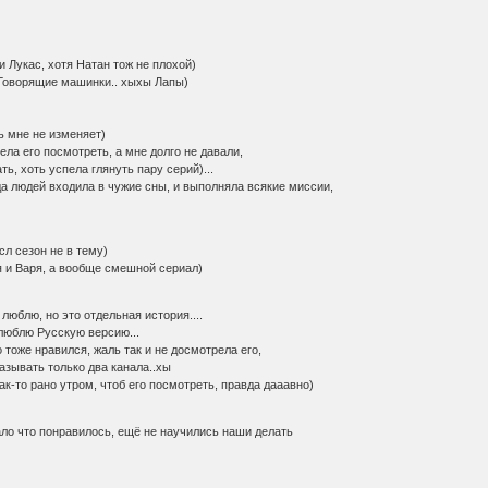
и Лукас, хотя Натан тож не плохой)
(Говорящие машинки.. хыхы Лапы)
ь мне не изменяет)
ела его посмотреть, а мне долго не давали,
ть, хоть успела глянуть пару серий)...
да людей входила в чужие сны, и выполняла всякие миссии,
сл сезон не в тему)
 и Варя, а вообще смешной сериал)
юблю, но это отдельная история....
люблю Русскую версию...
 тоже нравился, жаль так и не досмотрела его,
азывать только два канала..хы
к-то рано утром, чтоб его посмотреть, правда дааавно)
о что понравилось, ещё не научились наши делать