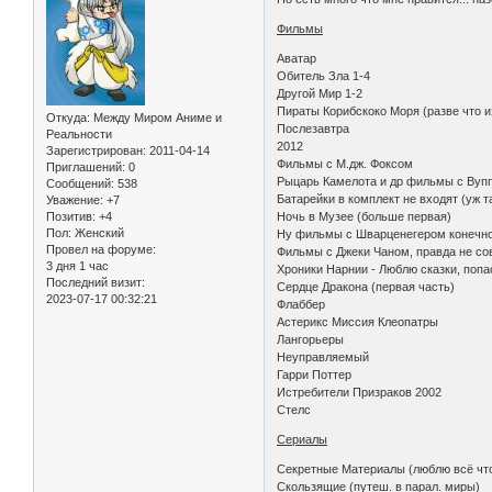
Фильмы
Аватар
Обитель Зла 1-4
Другой Мир 1-2
Пираты Корибскоко Моря (разве что и
Откуда:
Между Миром Аниме и
Послезавтра
Реальности
2012
Зарегистрирован
: 2011-04-14
Фильмы с М.дж. Фоксом
Приглашений:
0
Рыцарь Камелота и др фильмы с Вуппи
Сообщений:
538
Батарейки в комплект не входят (уж 
Уважение:
+7
Ночь в Музее (больше первая)
Позитив:
+4
Пол:
Женский
Ну фильмы с Шварценегером конечно...
Провел на форуме:
Фильмы с Джеки Чаном, правда не сов
3 дня 1 час
Хроники Нарнии - Люблю сказки, попас
Последний визит:
Сердце Дракона (первая часть)
2023-07-17 00:32:21
Флаббер
Астерикс Миссия Клеопатры
Лангорьеры
Неуправляемый
Гарри Поттер
Истребители Призраков 2002
Стелс
Сериалы
Секретные Материалы (люблю всё что
Скользящие (путеш. в парал. миры)