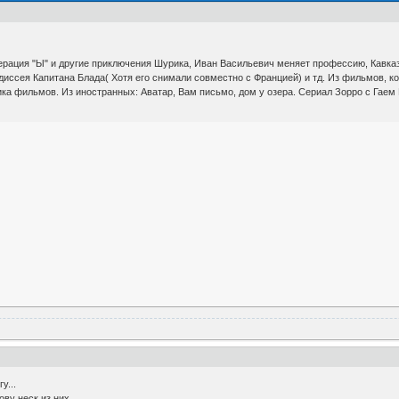
рация "Ы" и другие приключения Шурика, Иван Васильевич меняет профессию, Кавказс
иссея Капитана Блада( Хотя его снимали совместно с Францией) и тд. Из фильмов, к
оика фильмов. Из иностранных: Аватар, Вам письмо, дом у озера. Сериал Зорро с Гае
у...
ву неск из них....