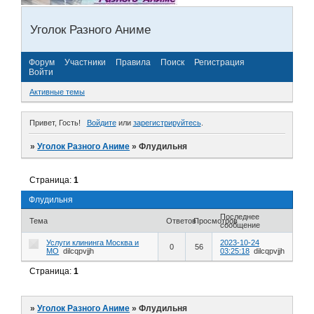
Уголок Разного Аниме
Форум
Участники
Правила
Поиск
Регистрация
Войти
Активные темы
Привет, Гость!
Войдите
или
зарегистрируйтесь
.
»
Уголок Разного Аниме
»
Флудильня
Страница:
1
Флудильня
Последнее
Тема
Ответов
Просмотров
сообщение
Услуги клининга Москва и
2023-10-24
0
56
МО
dilcqpvjjh
03:25:18
dilcqpvjjh
Страница:
1
»
Уголок Разного Аниме
»
Флудильня