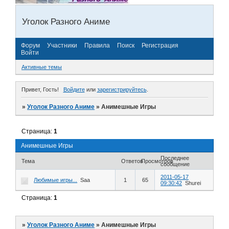
Уголок Разного Аниме
Форум
Участники
Правила
Поиск
Регистрация
Войти
Активные темы
Привет, Гость!
Войдите
или
зарегистрируйтесь
.
»
Уголок Разного Аниме
»
Анимешные Игры
Страница:
1
Анимешные Игры
Последнее
Тема
Ответов
Просмотров
сообщение
2011-05-17
Любимые игры...
Saa
1
65
09:30:42
Shurei
Страница:
1
»
Уголок Разного Аниме
»
Анимешные Игры