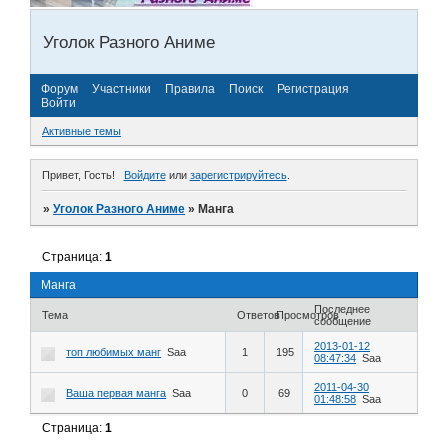
Уголок Разного Аниме
Форум
Участники
Правила
Поиск
Регистрация
Войти
Активные темы
Привет, Гость!
Войдите
или
зарегистрируйтесь
.
»
Уголок Разного Аниме
»
Манга
Страница:
1
Манга
Последнее
Тема
Ответов
Просмотров
сообщение
2013-01-12
топ любимых манг
Saa
1
195
08:47:34
Saa
2011-04-30
Ваша первая манга
Saa
0
69
01:48:58
Saa
Страница:
1